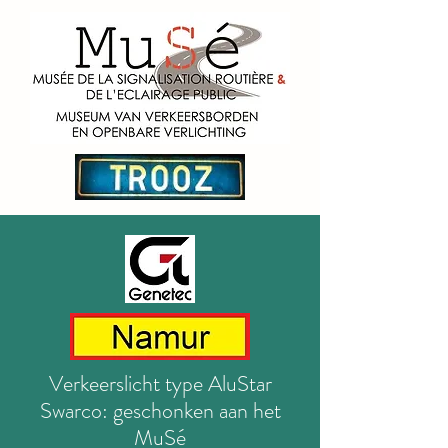
Verkeerslicht type AluStar
Swarco: geschonken aan het
MuSé