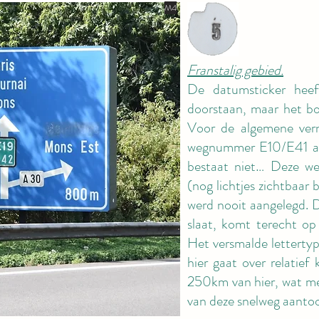
M4
Franstalig gebied.
De datumsticker heef
doorstaan, maar het bor
Voor de algemene ver
wegnummer E10/E41 a
bestaat niet… Deze w
(nog lichtjes zichtbaar
werd nooit aangelegd. D
slaat, komt terecht o
Het versmalde lettertyp
hier gaat over relatief 
250km van hier, wat me
van deze snelweg aanto