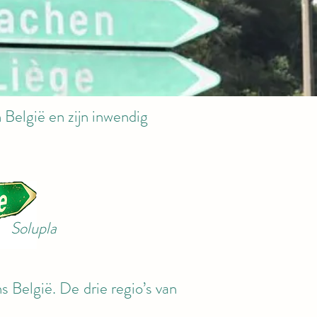
 België en zijn inwendig
Solupla
 België. De drie regio’s van