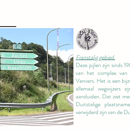
M2
Franstalig gebied.
Deze pijlen zijn sinds 1
van het complex van 
Verviers. Het is een bij
allemaal wegwijzers 
aanduiden. Dat ziet me
Duitstalige plaatsna
verwijderd zijn van de Du