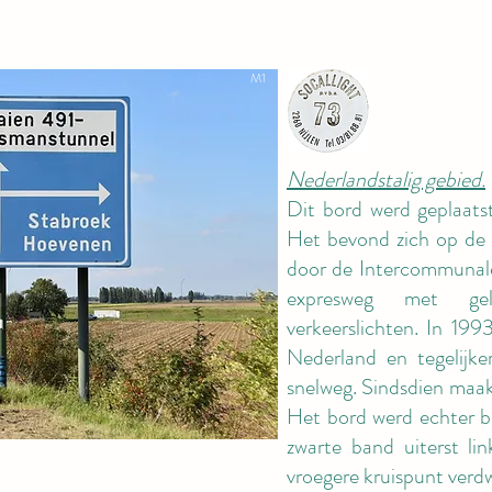
M1
Nederlandstalig gebied.
Dit bord werd geplaatst
Het bevond zich op de 
door de Intercommunale
expresweg met geli
verkeerslichten. In 199
Nederland en tegelijk
snelweg. Sindsdien maak
Het bord werd echter b
zwarte band uiterst li
vroegere kruispunt verdw