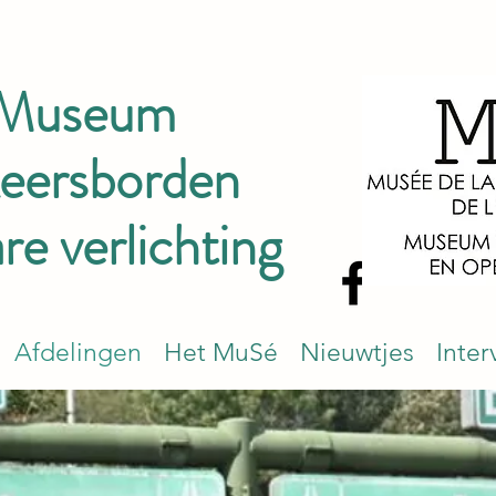
 Museum
keersborden
e verlichting
Afdelingen
Het MuSé
Nieuwtjes
Inter