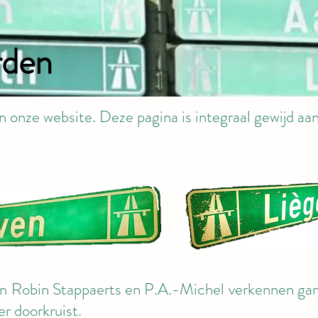
rden
onze website. Deze pagina is integraal gewijd aan
an Robin Stappaerts en P.A.-Michel verkennen gans
r doorkruist.