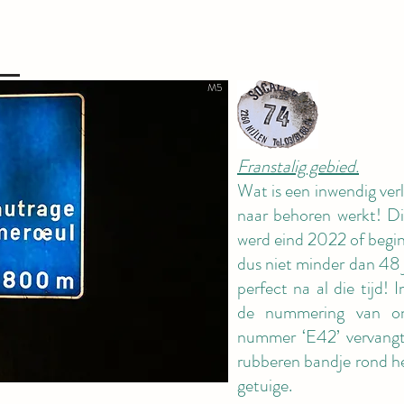
M5
Franstalig gebied.
Wat is een inwendig verl
naar behoren werkt! Di
werd eind 2022 of begin
dus niet minder dan 48 
perfect na al die tijd
de nummering van on
nummer ‘E42’ vervangt 
rubberen bandje rond h
getuige.