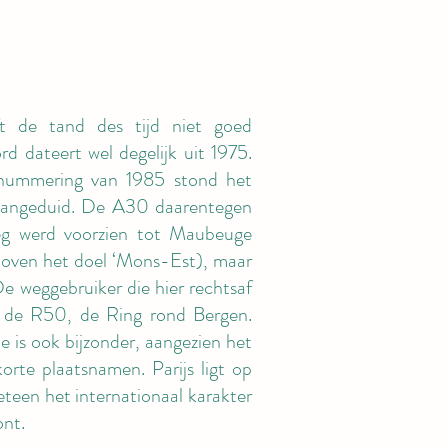
t de tand des tijd niet goed
d dateert wel degelijk uit 1975.
nummering van 1985 stond het
angeduid. De A30 daarentegen
eg werd voorzien tot Maubeuge
 boven het doel ‘Mons-Est), maar
e weggebruiker die hier rechtsaf
p de R50, de Ring rond Bergen.
e is ook bijzonder, aangezien het
korte plaatsnamen. Parijs ligt op
teen het internationaal karakter
ont.