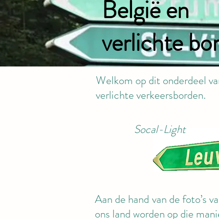
België en
verlichte bo
Welkom op dit onderdeel van 
verlichte verkeersborden.
Socal-Light
Aan de hand van de foto’s v
ons land worden op die manie