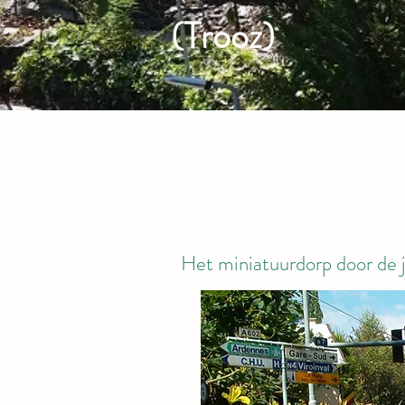
(Trooz)
Het miniatuurdorp door de j