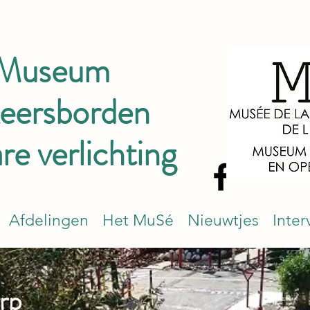
 Museum
keersborden
e verlichting
Afdelingen
Het MuSé
Nieuwtjes
Inter
rp