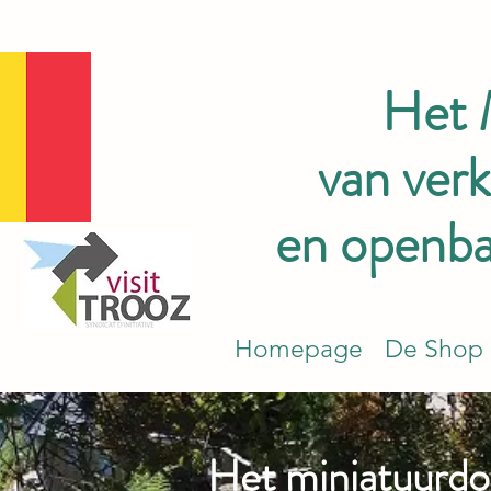
Het
van ver
en openbar
Homepage
De Shop
Het miniatuurdo