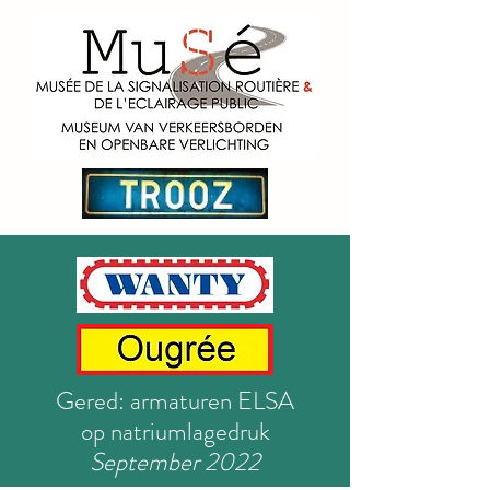
Gered: armaturen ELSA
op natriumlagedruk
September 2022