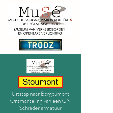
Uitstap naar Borgoumont
Ontmanteling van een GN
Schréder armatuur