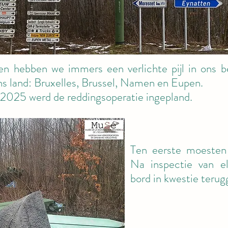
en hebben we immers een verlichte pijl in ons be
ns land: Bruxelles, Brussel, Namen en Eupen.
 2025 werd de reddingsoperatie ingepland.
Ten eerste moesten 
Na inspectie van e
bord in kwestie teru