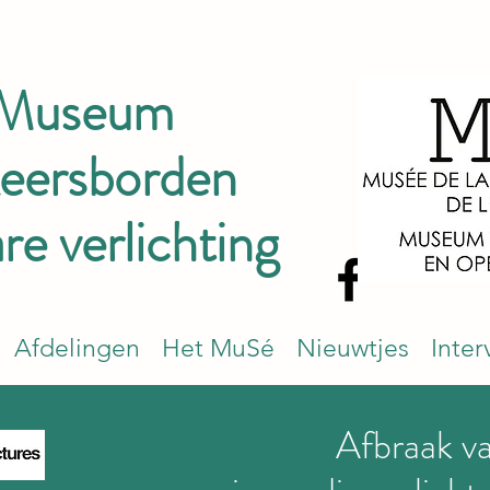
 Museum
keersborden
e verlichting
Afdelingen
Het MuSé
Nieuwtjes
Inter
Afbraak v