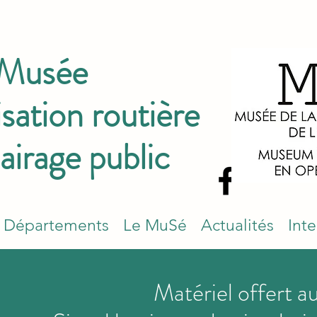
 Musée
isation routière
lairage public
Départements
Le MuSé
Actualités
Int
Matériel offert 