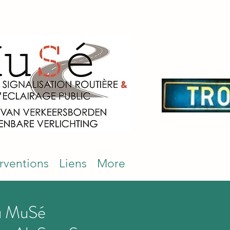
erventions
Liens
More
au MuSé