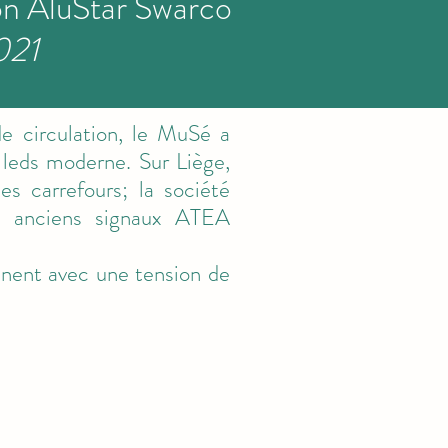
ion AluStar Swarco
021
e circulation, le MuSé a
à leds moderne. Sur Liège,
es carrefours; la société
x anciens signaux ATEA
nnent avec une tension de