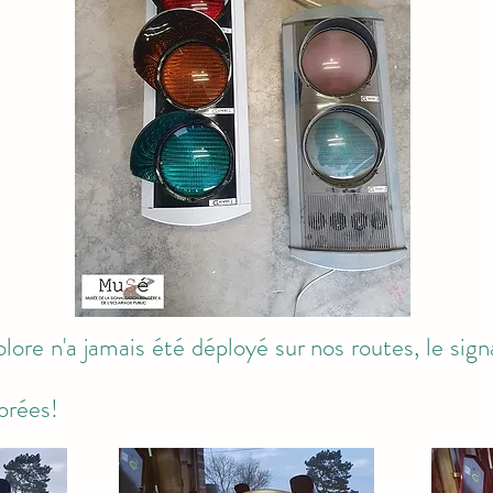
colore n'a jamais été déployé sur nos routes, le sign
orées!