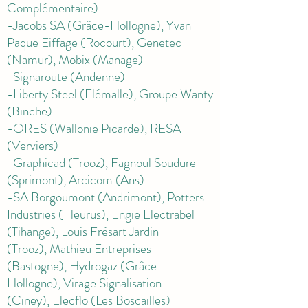
Complémentaire)
-Jacobs SA (Grâce-Hollogne),
Yvan
Paque Eiffage (Rocourt),
Genetec
(Namur),
Mobix (Manage)
-Signaroute (Andenne)
-Liberty Steel (Flémalle),
Groupe Wanty
(Binche)
-ORES (Wallonie Picarde), RESA
(Verviers)
-Graphicad (Trooz),
Fagnoul Soudure
(Sprimont),
Arcicom (Ans)
-SA Borgoumont (Andrimont),
Potters
Industries (Fleurus),
Engie Electrabel
(Tihange),
Louis Frésart Jardin
(Trooz),
Mathieu Entreprises
(Bastogne),
Hydrogaz (Grâce-
Hollogne),
Virage Signalisation
(Ciney),
Elecflo (Les Boscailles)