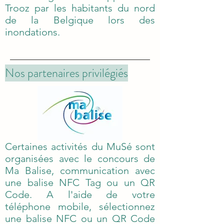
rendre un hommage puissant à l'aide
Trooz par les habitants du nord
généreuse apportée à Trooz par les
de la Belgique lors des
habitants du nord de la Belgique lors
inondations.
des inondations.
Nos partenaires privilégiés
Certaines activités du MuSé sont
organisées avec le concours de
Ma Balise, communication avec
une balise NFC Tag ou un QR
Code. A l'aide de votre
téléphone mobile, sélectionnez
une balise NFC ou un QR Code