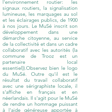
l'environnement routier: les signaux
l'environnement routier: les
routiers, la signalisation lumineuse,
signaux routiers, la signalisation
les marquages au sol et les
lumineuse, les marquages au sol
et les éclairages publics, de 1900
éclairages publics, de 1900 à nos
à nos jours. Le MuSé inscrit son
jours. Le MuSé inscrit son
développement dans une
développement dans une démarche
démarche citoyenne, au service
citoyenne, au service de la
de la collectivité et dans un cadre
collectivité et dans un cadre
collaboratif avec les autorités (la
collaboratif avec les autorités (la
commune de Trooz est un
partenaire local
commune de Trooz est un partenaire
essentiel)).Observez bien le logo
local essentiel)).
du MuSé. Outre qu'il est le
Observez bien le logo du MuSé.
résultat du travail collaboratif
Outre qu'il est le résultat du travail
avec une sérigraphiste locale, il
collaboratif avec une sérigraphiste
s'affiche en français et en
locale, il s'affiche en français et en
néerlandais. Il s'agit pour le MuSé
de rendre un hommage puissant
néerlandais. Il s'agit pour le MuSé de
à l'aide généreuse apportée à