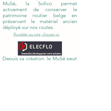
MuSé, la Sofico permet
activement de conserver le
patrimoine routier belge en
préservant le matériel ancien
déployé sur nos routes.
Accéder au site, cliquez ici
Depuis sa création, le MuSé peut
compter sur un électricien de
grand talent... A chaque idée
basée sur l'électricité émise par
le MuSé, Elecflo trouve LA
solution pour redonner vie à du
matériel ancien mis à la
disposition des visiteurs. Grâce à
cette approche innovante, Elecflo