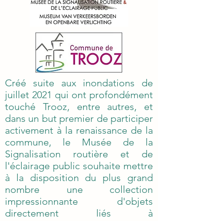
Créé suite aux inondations de juillet
Créé suite aux inondations de
juillet 2021 qui ont profondément
2021 qui ont profondément touché
touché Trooz, entre autres, et
Trooz, entre autres, et dans un but
dans un but premier de participer
premier de participer activement à
activement à la renaissance de la
la renaissance de la commune, le
commune, le Musée de la
Musée de la Signalisation routière et
Signalisation routière et de
de l'éclairage public souhaite mettre
l'éclairage public souhaite mettre
à la disposition du plus grand
à la disposition du plus grand nombre
nombre une collection
une collection impressionnante
impressionnante d'objets
d'objets directement liés à
directement liés à