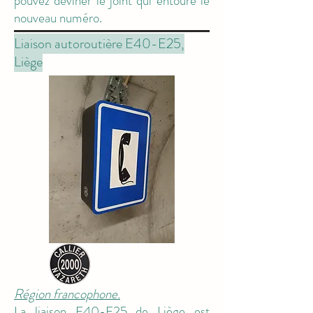
pouvez deviner le joint qui entoure le
nouveau numéro.
Liaison autoroutière E40-E25,
Liège
Région francophone.
La liaison E40-E25 de Liège est