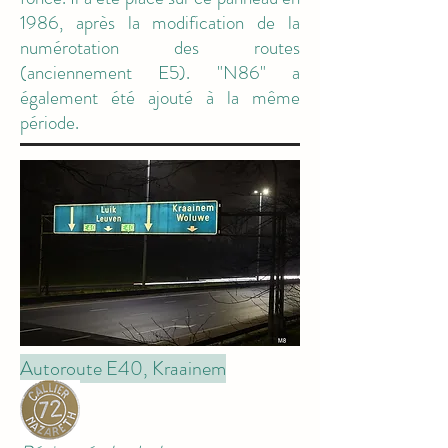
1986, après la modification de la
numérotation des routes
(anciennement E5). "N86" a
également été ajouté à la même
période.
Autoroute E40, Kraainem