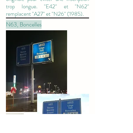
trop longue. "E42" et "N62"
remplacent "A27" et "N26" (1985).
N63, Boncelles