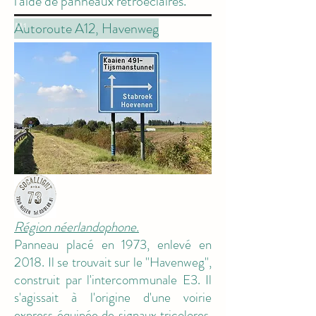
l'aide de panneaux rétroéclairés.
Autoroute A12, Havenweg
M1
Région néerlandophone.
Panneau placé en 1973, enlevé en
2018. Il se trouvait sur le "Havenweg",
construit par l'intercommunale E3. Il
s'agissait à l'origine d'une voirie
express équipée de signaux tricolores
.