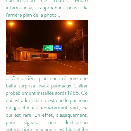
numérotation des routes. Photo
intéressante, rapprochons-nous de
l'arrière plan de la photo...
M10
... Cet arrière-plan nous réserve une
belle surprise: deux panneaux Callier
probablement installés après 1985. Ce
qui est admirable, c'est que le panneau
de gauche est entièrement vert, ce
qui est rare. En effet, classiquement,
pour signaler une destination
autoroutière, le panneau est bleu et il y