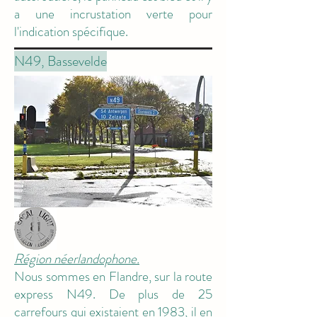
a une incrustation verte pour
l'indication spécifique.
M10
N49, Bassevelde
Région néerlandophone.
Nous sommes en Flandre, sur la route
express N49. De plus de 25
carrefours qui existaient en 1983, il en