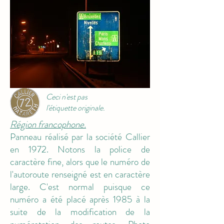
M9
Ceci n'est pas
l'étiquette originale.
Région francophone.
Panneau réalisé par la société Callier
en 1972. Notons la police de
caractère fine, alors que le numéro de
l'autoroute renseigné est en caractère
large. C'est normal puisque ce
numéro a été placé après 1985 à la
suite de la modification de la