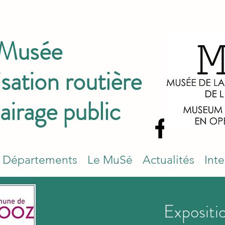
 Musée
isation routière
lairage public
Départements
Le MuSé
Actualités
Int
Expositi