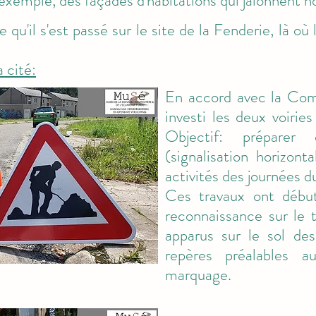
xemple, des façades d'habitations qui jalonnent no
 qu'il s'est passé sur le site de la Fenderie, là o
a cité:
En accord avec la Co
investi les deux voirie
Objectif: préparer
(signalisation horizont
activités des journées d
Ces travaux ont déb
reconnaissance sur le t
apparus sur le sol des
repères préalables a
marquage.