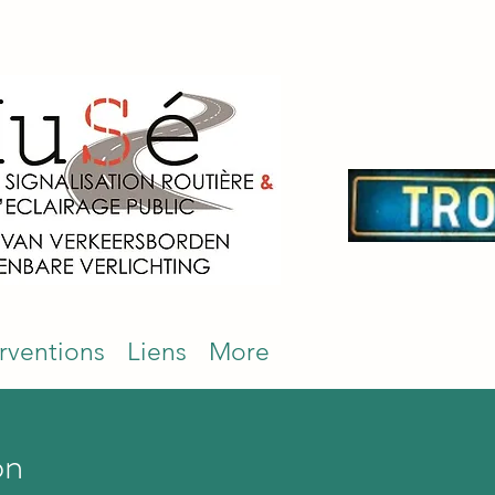
erventions
Liens
More
on