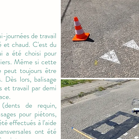
i-journées de travail
é et chaud. C'est du
i a été choisi pour
tiers. Même si cette
le peut toujours être
 Dès lors, balisage
s et travail par demi
ace.
(dents de requin,
ssages pour piétons,
été effectués à l'aide
ransversales ont été