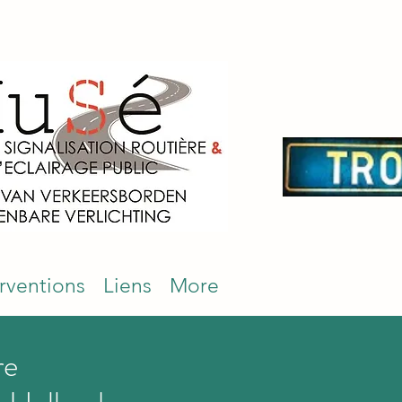
erventions
Liens
More
re