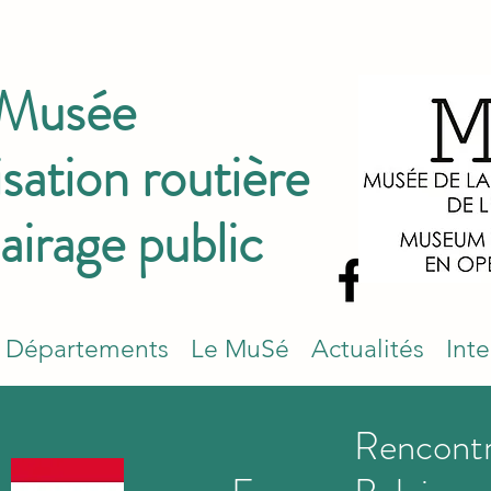
 Musée
isation routière
lairage public
Départements
Le MuSé
Actualités
Int
Rencont