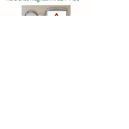
Signal A37 - Vent latéral.
Référence porte-clé: 7524-A37
Référence magnet: M7524-A37
Signal A39 - Circulation admise
dans les deux sens après une section
de chaussée à sens unique.
Référence porte-clé: 7524-A39
Référence magnet: M7524-A39