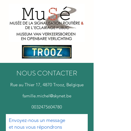
NOUS CONTACTER
Rue au Thier 17, 4870 Trooz, Belgique
famille.michel@skynet.be
0032475604780
Envoyez-nous un message
et nous vous répondrons