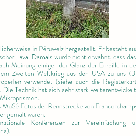
icherweise in Péruwelz hergestellt. Er besteht au
ischer Lava. Damals wurde nicht erwähnt, dass das
nach Meinung einiger der Glanz der Emaille in d
dem Zweiten Weltkrieg aus den USA zu uns (3M
roperlen verwendet (siehe auch die Registerkart
). Die Technik hat sich sehr stark weiterentwicke
 Mikroprismen.
as MuSé Fotos der Rennstrecke von Francorchamps
er gemalt waren.
tionale Konferenzen zur Vereinfachung un
is).