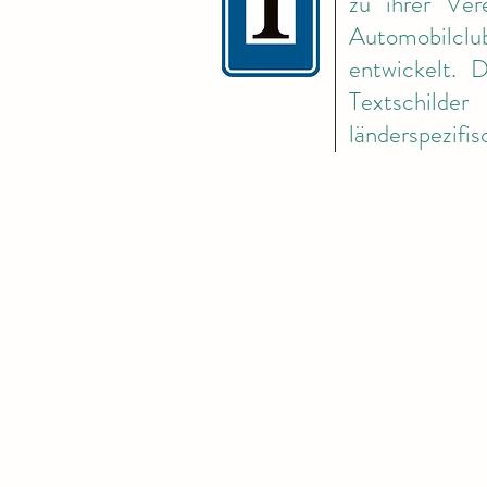
zu ihrer Ver
Automobilclu
entwickelt. 
Textschilde
länderspezifis