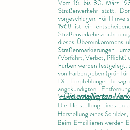
Vom 16. bis 30. März 193
Straßenverkehr statt. D
vorgeschlagen. Für Hinweissc
1968 ist ein entscheide
Straßenverkehrszeichen org
dieses Übereinkommens üb
Straßenmarkierungen umz
(Vorfahrt, Verbot, Pflicht
Farben werden festgelegt, 
von Farben geben (grün für 
Die Empfehlungen besagte
angekündigten Entfernun
-Die emaillierten Verk
Vorankündigung mit einem D
Die Herstellung eines emai
Herstellung eines Schildes
Beim Emaillieren werden Em