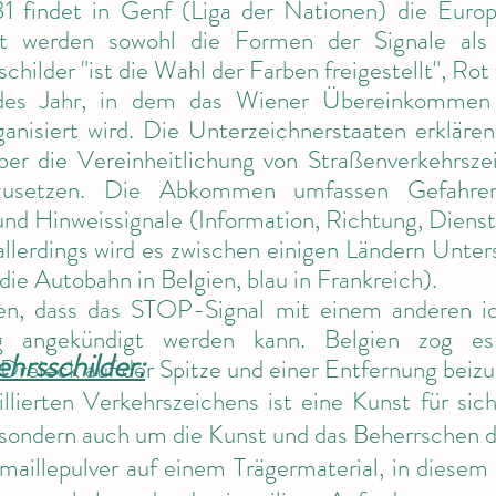
1 findet in Genf (Liga der Nationen) die Euro
ort werden sowohl die Formen der Signale al
hilder "ist die Wahl der Farben freigestellt", Rot
ndes Jahr, in dem das Wiener Übereinkommen 
anisiert wird. Die Unterzeichnerstaaten erklären
er die Vereinheitlichung von Straßenverkehrsz
usetzen. Die Abkommen umfassen Gefahrensig
) und Hinweissignale (Information, Richtung, Dien
allerdings wird es zwischen einigen Ländern Unte
die Autobahn in Belgien, blau in Frankreich).
n, dass das STOP-Signal mit einem anderen ide
g angekündigt werden kann. Belgien zog es
ehrsschilder:
reieck auf der Spitze und einer Entfernung beizu
llierten Verkehrszeichens ist eine Kunst für sic
, sondern auch um die Kunst und das Beherrschen d
aillepulver auf einem Trägermaterial, in diesem F