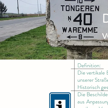
D
v
Definition:
Die vertikale
unserer Straß
Historisch ge
Die Beschilder
aus Anpassung