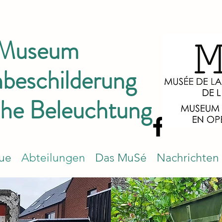
 Museum
nbeschilderung
che Beleuchtung
que
Abteilungen
Das MuSé
Nachrichten