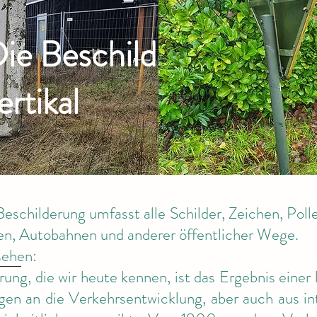
ie Beschilderung
ertikal
 Beschilderung umfasst alle Schilder, Zeichen, Pol
en, Autobahnen und anderer öffentlicher Wege.
sehen:
ung, die wir heute kennen, ist das Ergebnis einer 
en an die Verkehrsentwicklung, aber auch aus i