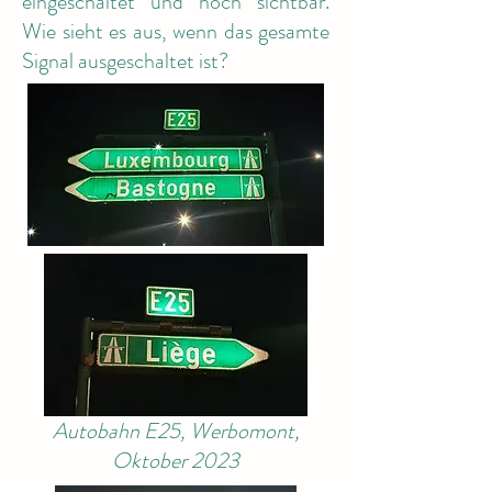
eingeschaltet und noch sichtbar.
Wie sieht es aus, wenn das gesamte
Signal ausgeschaltet ist?
Autobahn E25, Werbomont,
Oktober 2023