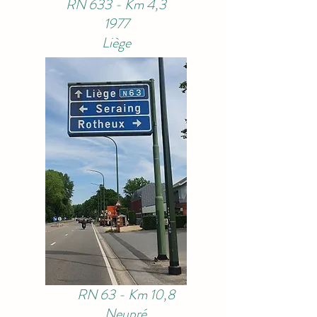
RN 633 - Km 4,3
1977
Liège
RN 63 - Km 10,8
Neupré