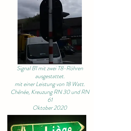
Signal B1 mit zwei T8-Röhren
ausgestattet.
mit einer Leistung von 18 Watt.
Chênée, Kreuzung RN 30 und RN
61
Oktober 2020