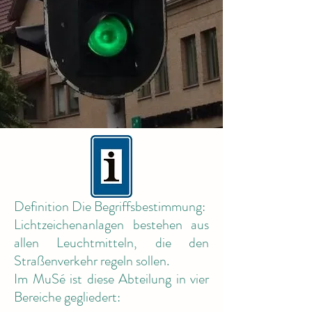
Definition Die Begriffsbestimmung:
Lichtzeichenanlagen bestehen aus
allen Leuchtmitteln, die den
Straßenverkehr regeln sollen.
Im MuSé ist diese Abteilung in vier
Bereiche gegliedert: