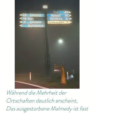
Während die Mehrheit der
Ortschaften deutlich erscheint,
Das ausgestorbene Malmedy ist fast
unsichtbar.
Die Patrone "N66" ist mit zwei 15-