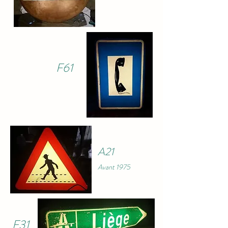
F61
A21
Avant 1975
F31