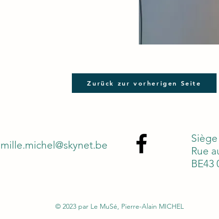
Zurück zur vorherigen Seite
Siège 
amille.michel@skynet.be
Rue au
BE43 
© 2023 par Le MuSé, Pierre-Alain MICHEL