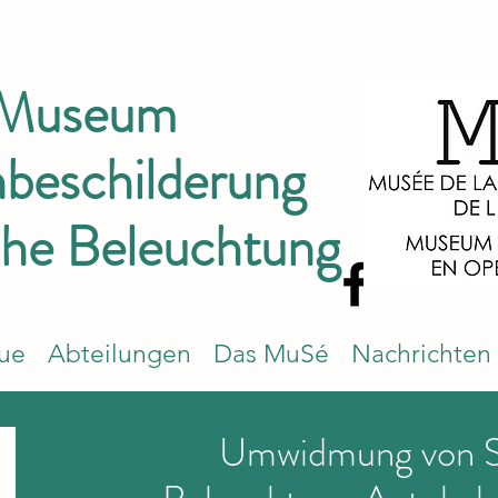
 Museum
nbeschilderung
che Beleuchtung
que
Abteilungen
Das MuSé
Nachrichten
Umwidmung von S