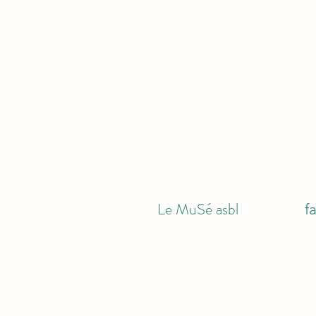
Le MuSé asbl
f