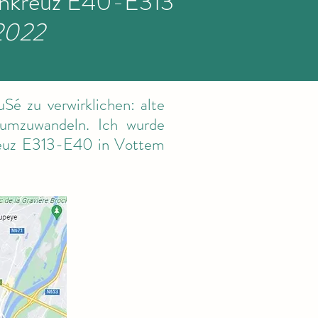
hnkreuz E40-E313
2022
é zu verwirklichen: alte
 umzuwandeln. Ich wurde
reuz E313-E40 in Vottem