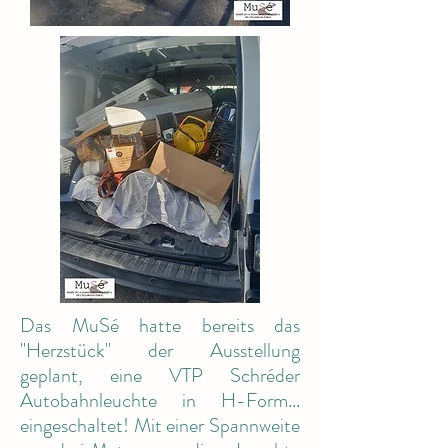
Das MuSé hatte bereits das
"Herzstück" der Ausstellung
geplant, eine VTP Schréder
Autobahnleuchte in H-Form...
eingeschaltet! Mit einer Spannweite