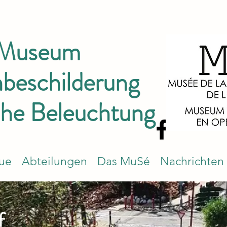
 Museum
nbeschilderung
che Beleuchtung
que
Abteilungen
Das MuSé
Nachrichten
f