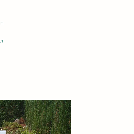
en
er