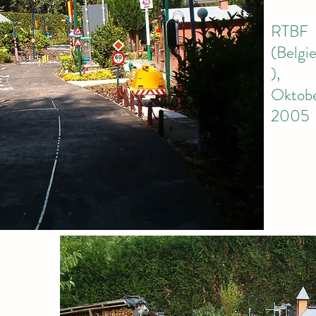
RTBF
(Belgi
),
Oktob
2005